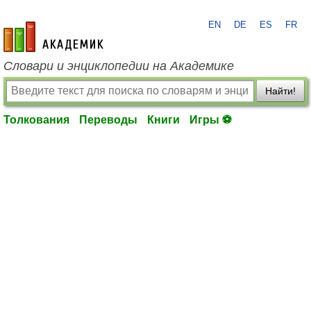
EN
DE
ES
FR
academic.ru
Словари и энциклопедии на Академике
Найти!
Толкования
Переводы
Книги
Игры ⚽