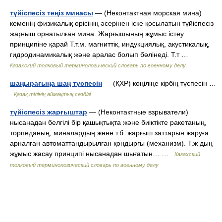
түйіспесіз теңіз минасы
— (Неконтактная морская мина)
кеменің физикалық өрісінің әсерінен іске қосылатын түйіспесіз
жарғыш орнатылған мина. Жарғышының жұмыс істеу
принципіне қарай Т.т.м. магниттік, индукциялық, акустикалық,
гидродинамикалық және аралас болып бөлінеді. Т.т …
Казахский толковый терминологический словарь по военному делу
шаңырағыңа шаң түспесін
— (ҚХР) көңіліңе кірбің түспесін …
Қазақ тілінің аймақтық сөздігі
түйіспесіз жарғыштар
— (Неконтактные взрыватели)
нысанадан белгілі бір қашықтықта және биіктікте ракетаның,
торпеданың, миналардың және т.б. жарғыш заттарын жаруға
арналған автоматтандырылған қондырғы (механизм). Т.ж дың
жұмыс жасау принципі нысанадан шығатын… …
Казахский
толковый терминологический словарь по военному делу