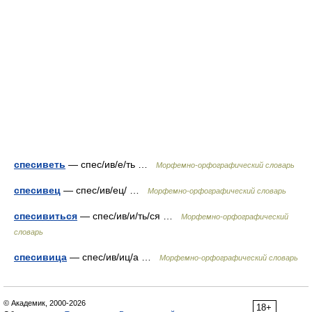
спесиветь
— спес/ив/е/ть …
Морфемно-орфографический словарь
спесивец
— спес/ив/ец/ …
Морфемно-орфографический словарь
спесивиться
— спес/ив/и/ть/ся …
Морфемно-орфографический
словарь
спесивица
— спес/ив/иц/а …
Морфемно-орфографический словарь
© Академик, 2000-2026
18+