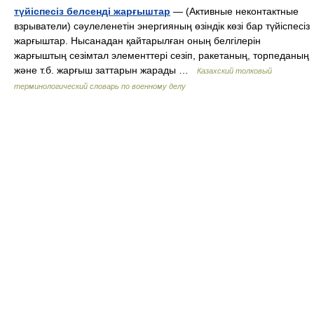
түйіспесіз белсенді жарғыштар
— (Активные неконтактные
взрыватели) сәулеленетін энергияның өзіндік көзі бар түйіспесіз
жарғыштар. Нысанадан қайтарылған оның белгілерін
жарғыштың сезімтал элементтері сезіп, ракетаның, торпеданың
және т.б. жарғыш заттарын жарады …
Казахский толковый
терминологический словарь по военному делу